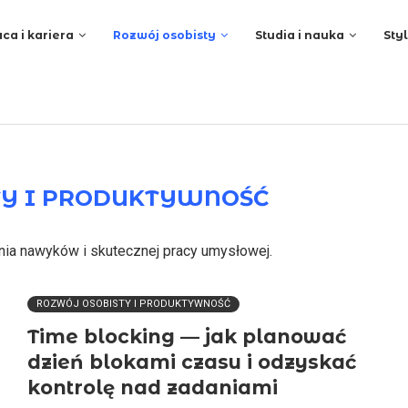
ca i kariera
Rozwój osobisty
Studia i nauka
Styl
TY I PRODUKTYWNOŚĆ
nia nawyków i skutecznej pracy umysłowej.
ROZWÓJ OSOBISTY I PRODUKTYWNOŚĆ
Time blocking — jak planować
dzień blokami czasu i odzyskać
kontrolę nad zadaniami