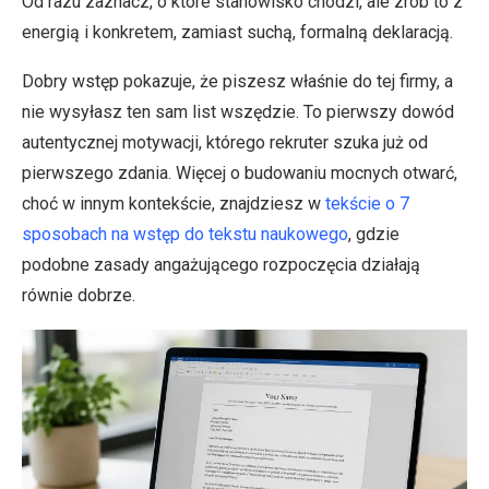
Od razu zaznacz, o które stanowisko chodzi, ale zrób to z
energią i konkretem, zamiast suchą, formalną deklaracją.
Dobry wstęp pokazuje, że piszesz właśnie do tej firmy, a
nie wysyłasz ten sam list wszędzie. To pierwszy dowód
autentycznej motywacji, którego rekruter szuka już od
pierwszego zdania. Więcej o budowaniu mocnych otwarć,
choć w innym kontekście, znajdziesz w
tekście o 7
sposobach na wstęp do tekstu naukowego
, gdzie
podobne zasady angażującego rozpoczęcia działają
równie dobrze.