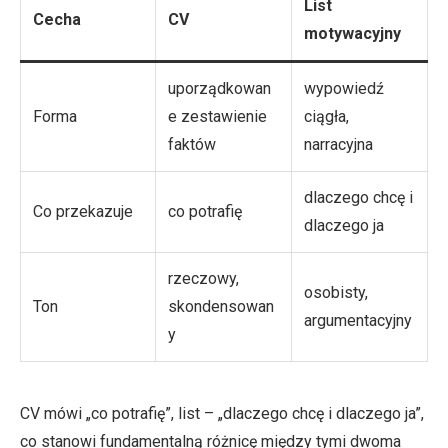
List
Cecha
CV
motywacyjny
uporządkowan
wypowiedź
Forma
e zestawienie
ciągła,
faktów
narracyjna
dlaczego chcę i
Co przekazuje
co potrafię
dlaczego ja
rzeczowy,
osobisty,
Ton
skondensowan
argumentacyjny
y
CV mówi „co potrafię”, list – „dlaczego chcę i dlaczego ja”,
co stanowi fundamentalną różnicę między tymi dwoma