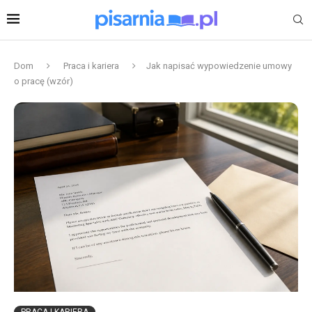
Dom
Praca i kariera
Jak napisać wypowiedzenie umowy
o pracę (wzór)