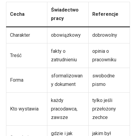
Świadectwo
Cecha
Referencje
pracy
Charakter
obowiązkowy
dobrowolny
fakty o
opinia o
Treść
zatrudnieniu
pracowniku
sformalizowan
swobodne
Forma
y dokument
pismo
każdy
tylko jeśli
Kto wystawia
pracodawca,
przełożony
zawsze
zechce
gdzie i jak
jakim był