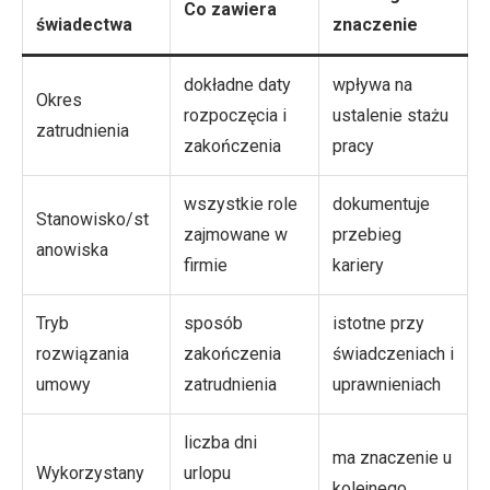
Co zawiera
świadectwa
znaczenie
dokładne daty
wpływa na
Okres
rozpoczęcia i
ustalenie stażu
zatrudnienia
zakończenia
pracy
wszystkie role
dokumentuje
Stanowisko/st
zajmowane w
przebieg
anowiska
firmie
kariery
Tryb
sposób
istotne przy
rozwiązania
zakończenia
świadczeniach i
umowy
zatrudnienia
uprawnieniach
liczba dni
ma znaczenie u
Wykorzystany
urlopu
kolejnego