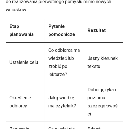
do realizowania pierwotnego pomysłu mimo nowych
wniosków.
Etap
Pytanie
Rezultat
planowania
pomocnicze
Co odbiorca ma
wiedzieć lub
Jasny kierunek
Ustalenie celu
zrobić po
tekstu
lekturze?
Dobór języka i
Określenie
Jaką wiedzę
poziomu
odbiorcy
ma czytelnik?
szczegółowoś
ci