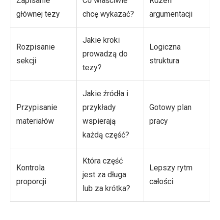
Zapisanie
Co właściwie
Rdzeń
głównej tezy
chcę wykazać?
argumentacji
Jakie kroki
Rozpisanie
Logiczna
prowadzą do
sekcji
struktura
tezy?
Jakie źródła i
Przypisanie
przykłady
Gotowy plan
materiałów
wspierają
pracy
każdą część?
Która część
Kontrola
Lepszy rytm
jest za długa
proporcji
całości
lub za krótka?