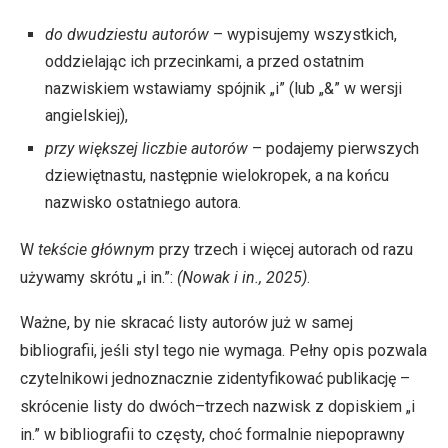
do dwudziestu autorów
– wypisujemy wszystkich,
oddzielając ich przecinkami, a przed ostatnim
nazwiskiem wstawiamy spójnik „i” (lub „&” w wersji
angielskiej),
przy większej liczbie autorów
– podajemy pierwszych
dziewiętnastu, następnie wielokropek, a na końcu
nazwisko ostatniego autora.
W
tekście głównym
przy trzech i więcej autorach od razu
używamy skrótu „i in.”:
(Nowak i in., 2025)
.
Ważne, by nie skracać listy autorów już w samej
bibliografii, jeśli styl tego nie wymaga. Pełny opis pozwala
czytelnikowi jednoznacznie zidentyfikować publikację –
skrócenie listy do dwóch–trzech nazwisk z dopiskiem „i
in.” w bibliografii to częsty, choć formalnie niepoprawny