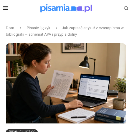
Dom
Pisanie i język
Jak zapisać artykuł z czasopisma w
bibliografii – schemat APA i przypis dolny