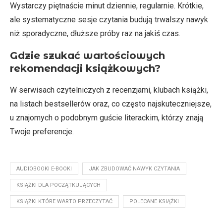
Wystarczy piętnaście minut dziennie, regularnie. Krótkie,
ale systematyczne sesje czytania budują trwalszy nawyk
niż sporadyczne, dłuższe próby raz na jakiś czas.
Gdzie szukać wartościowych
rekomendacji książkowych?
W serwisach czytelniczych z recenzjami, klubach książki,
na listach bestsellerów oraz, co często najskuteczniejsze,
u znajomych o podobnym guście literackim, którzy znają
Twoje preferencje.
AUDIOBOOKI E-BOOKI
JAK ZBUDOWAĆ NAWYK CZYTANIA
KSIĄŻKI DLA POCZĄTKUJĄCYCH
KSIĄŻKI KTÓRE WARTO PRZECZYTAĆ
POLECANE KSIĄŻKI