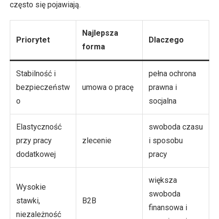
często się pojawiają.
Najlepsza
Priorytet
Dlaczego
forma
Stabilność i
pełna ochrona
bezpieczeństw
umowa o pracę
prawna i
o
socjalna
Elastyczność
swoboda czasu
przy pracy
zlecenie
i sposobu
dodatkowej
pracy
większa
Wysokie
swoboda
stawki,
B2B
finansowa i
niezależność