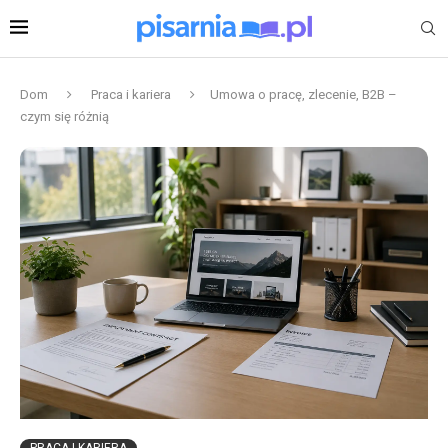
Dom
Praca i kariera
Umowa o pracę, zlecenie, B2B –
czym się różnią