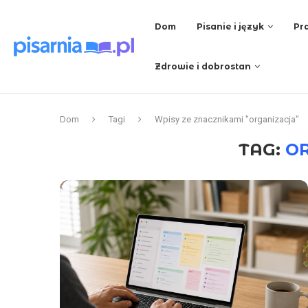
Dom
Pisanie i język
Pra
Zdrowie i dobrostan
Dom
Tagi
Wpisy ze znacznikami "organizacja"
TAG:
O