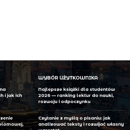
WYBÓR UŻYTKOWNIKA
 na
Najlepsze książki dla studentów
i jak ich
2026 — ranking lektur do nauki,
rozwoju i odpoczynku
zenie
Czytanie z myślą o pisaniu: jak
plomowej,
analizować teksty i rozwijać własny