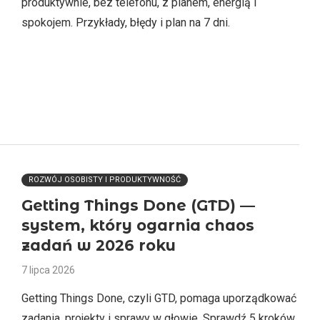
produktywnie, bez telefonu, z planem, energią i
spokojem. Przykłady, błędy i plan na 7 dni.
ROZWÓJ OSOBISTY I PRODUKTYWNOŚĆ
Getting Things Done (GTD) —
system, który ogarnia chaos
zadań w 2026 roku
7 lipca 2026
Getting Things Done, czyli GTD, pomaga uporządkować
zadania, projekty i sprawy w głowie. Sprawdź 5 kroków,