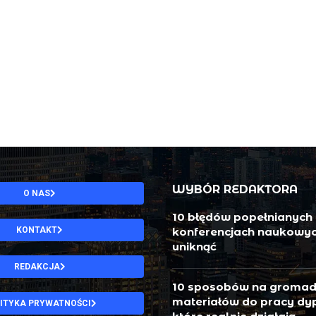
WYBÓR REDAKTORA
O NAS
10 błędów popełnianych
KONTAKT
konferencjach naukowych 
uniknąć
REDAKCJA
10 sposobów na gromad
materiałów do pracy dy
ITYKA PRYWATNOŚCI