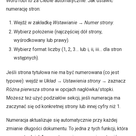
Word robi to za Ciebie automatycznie. Jak ustawić
numerację stron:
Wejdź w zakładkę
Wstawianie
→
Numer strony
.
Wybierz położenie (najczęściej dół strony,
wyśrodkowany lub prawy).
Wybierz format liczby (1, 2, 3… lub i, ii, iii… dla stron
wstępnych).
Jeśli strona tytułowa nie ma być numerowana (co jest
typowe): wejdź w
Układ
→
Ustawienia strony
→ zaznacz
Różna pierwsza strona
w opcjach nagłówka/stopki.
Możesz też użyć podziałów sekcji, jeśli numeracja ma
zaczynać się od konkretnej strony lub innej cyfry niż 1.
Numeracja aktualizuje się automatycznie przy każdej
zmianie długości dokumentu. To jedna z tych funkcji, która