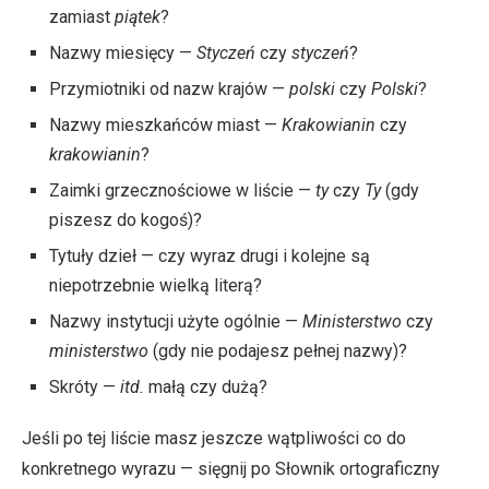
zamiast
piątek
?
Nazwy miesięcy —
Styczeń
czy
styczeń
?
Przymiotniki od nazw krajów —
polski
czy
Polski
?
Nazwy mieszkańców miast —
Krakowianin
czy
krakowianin
?
Zaimki grzecznościowe w liście —
ty
czy
Ty
(gdy
piszesz do kogoś)?
Tytuły dzieł — czy wyraz drugi i kolejne są
niepotrzebnie wielką literą?
Nazwy instytucji użyte ogólnie —
Ministerstwo
czy
ministerstwo
(gdy nie podajesz pełnej nazwy)?
Skróty —
itd.
małą czy dużą?
Jeśli po tej liście masz jeszcze wątpliwości co do
konkretnego wyrazu — sięgnij po Słownik ortograficzny