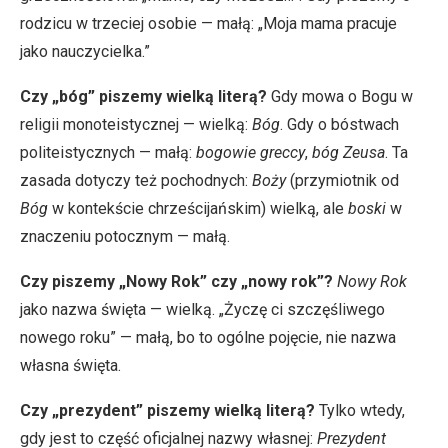
rodzicu w trzeciej osobie — małą: „Moja mama pracuje
jako nauczycielka.”
Czy „bóg” piszemy wielką literą?
Gdy mowa o Bogu w
religii monoteistycznej — wielką:
Bóg
. Gdy o bóstwach
politeistycznych — małą:
bogowie greccy
,
bóg Zeusa
. Ta
zasada dotyczy też pochodnych:
Boży
(przymiotnik od
Bóg
w kontekście chrześcijańskim) wielką, ale
boski
w
znaczeniu potocznym — małą.
Czy piszemy „Nowy Rok” czy „nowy rok”?
Nowy Rok
jako nazwa święta — wielką. „Życzę ci szczęśliwego
nowego roku” — małą, bo to ogólne pojęcie, nie nazwa
własna święta.
Czy „prezydent” piszemy wielką literą?
Tylko wtedy,
gdy jest to część oficjalnej nazwy własnej:
Prezydent