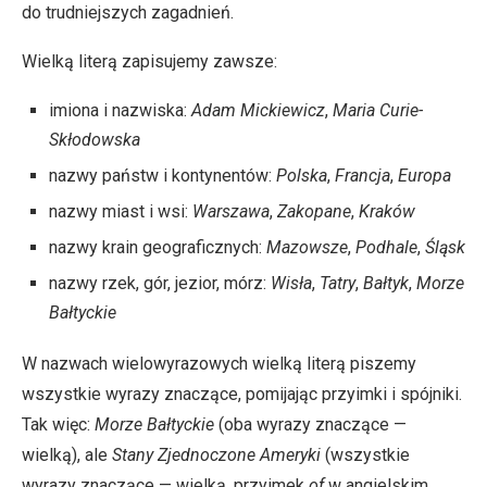
do trudniejszych zagadnień.
Wielką literą zapisujemy zawsze:
imiona i nazwiska:
Adam Mickiewicz
,
Maria Curie-
Skłodowska
nazwy państw i kontynentów:
Polska
,
Francja
,
Europa
nazwy miast i wsi:
Warszawa
,
Zakopane
,
Kraków
nazwy krain geograficznych:
Mazowsze
,
Podhale
,
Śląsk
nazwy rzek, gór, jezior, mórz:
Wisła
,
Tatry
,
Bałtyk
,
Morze
Bałtyckie
W nazwach wielowyrazowych wielką literą piszemy
wszystkie wyrazy znaczące, pomijając przyimki i spójniki.
Tak więc:
Morze Bałtyckie
(oba wyrazy znaczące —
wielką), ale
Stany Zjednoczone Ameryki
(wszystkie
wyrazy znaczące — wielką, przyimek
of
w angielskim