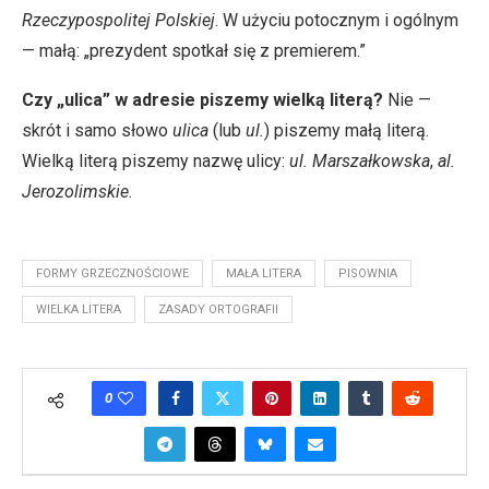
Rzeczypospolitej Polskiej
. W użyciu potocznym i ogólnym
— małą: „prezydent spotkał się z premierem.”
Czy „ulica” w adresie piszemy wielką literą?
Nie —
skrót i samo słowo
ulica
(lub
ul.
) piszemy małą literą.
Wielką literą piszemy nazwę ulicy:
ul. Marszałkowska
,
al.
Jerozolimskie
.
FORMY GRZECZNOŚCIOWE
MAŁA LITERA
PISOWNIA
WIELKA LITERA
ZASADY ORTOGRAFII
0