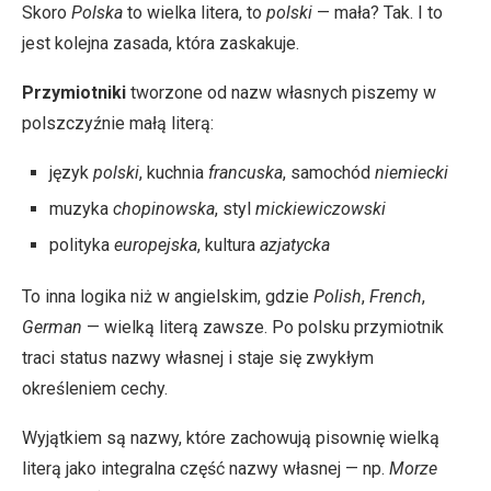
Skoro
Polska
to wielka litera, to
polski
— mała? Tak. I to
jest kolejna zasada, która zaskakuje.
Przymiotniki
tworzone od nazw własnych piszemy w
polszczyźnie małą literą:
język
polski
, kuchnia
francuska
, samochód
niemiecki
muzyka
chopinowska
, styl
mickiewiczowski
polityka
europejska
, kultura
azjatycka
To inna logika niż w angielskim, gdzie
Polish
,
French
,
German
— wielką literą zawsze. Po polsku przymiotnik
traci status nazwy własnej i staje się zwykłym
określeniem cechy.
Wyjątkiem są nazwy, które zachowują pisownię wielką
literą jako integralna część nazwy własnej — np.
Morze