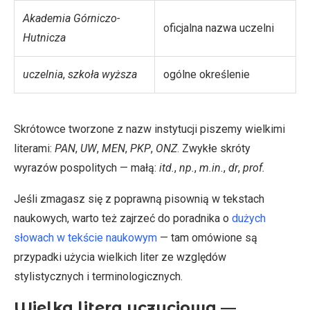
Akademia Górniczo-
oficjalna nazwa uczelni
Hutnicza
uczelnia
,
szkoła wyższa
ogólne określenie
Skrótowce tworzone z nazw instytucji piszemy wielkimi
literami:
PAN
,
UW
,
MEN
,
PKP
,
ONZ
. Zwykłe skróty
wyrazów pospolitych — małą:
itd.
,
np.
,
m.in.
,
dr
,
prof.
Jeśli zmagasz się z poprawną pisownią w tekstach
naukowych, warto też zajrzeć do poradnika o
dużych
słowach w tekście naukowym
— tam omówione są
przypadki użycia wielkich liter ze względów
stylistycznych i terminologicznych.
Wielka litera uczuciowa —