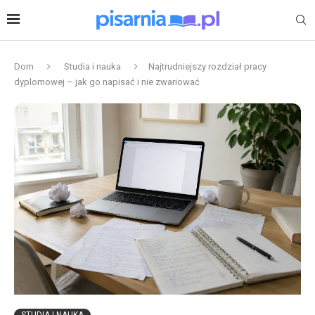
Dom
Studia i nauka
Najtrudniejszy rozdział pracy
dyplomowej – jak go napisać i nie zwariować