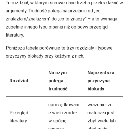
To rozdział, w którym surowe dane trzeba przekształcić w
argumenty. Trudność polega na przejściu od „co
znalazłam/znalazłem” do „co to znaczy” – a to wymaga
zupełnie innego typu pisania niż opisowy przegląd
literatury.
Poniższa tabela porównuje te trzy rozdziały i typowe
przyczyny blokady przy każdym z nich.
Na czym
Najczęstsza
Rozdział
polega
przyczyna
trudność
blokady
uporządkowani
wrażenie, że
Przegląd
e wielu źródeł
materiału jest
literatury
w spójną
zbyt wiele lub
narrację
zbyt mało