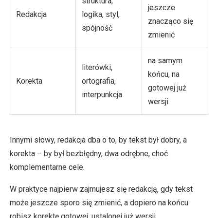
struktura,
jeszcze
Redakcja
logika, styl,
znacząco się
spójność
zmienić
na samym
literówki,
końcu, na
Korekta
ortografia,
gotowej już
interpunkcja
wersji
Innymi słowy, redakcja dba o to, by tekst był dobry, a
korekta – by był bezbłędny, dwa odrębne, choć
komplementarne cele.
W praktyce najpierw zajmujesz się redakcją, gdy tekst
może jeszcze sporo się zmienić, a dopiero na końcu
robisz korektę gotowej, ustalonej już wersji.